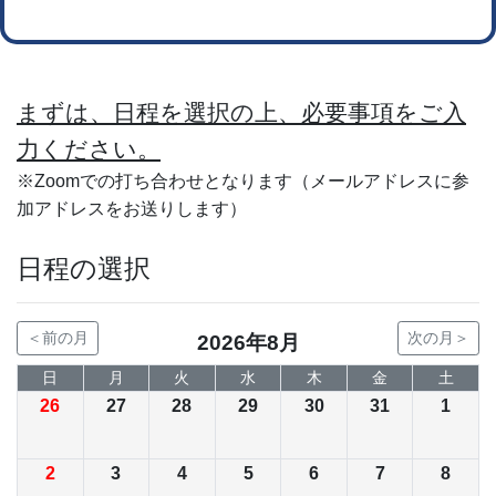
まずは、日程を選択の上、必要事項をご入
力ください。
※Zoomでの打ち合わせとなります（メールアドレスに参
加アドレスをお送りします）
日程の選択
＜前の月
次の月＞
2026年8月
日
月
火
水
木
金
土
26
27
28
29
30
31
1
2
3
4
5
6
7
8